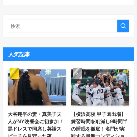
人気記事
大谷翔平の妻・真美子夫
【横浜高校 甲子園出場】
人がNY晩餐会に初参加！
練習時間を削減し9時間半
黒ドレスで同席し英語ス
の睡眠を徹底！名門が実
ピーチを見守った夜
践する最新コンディショ