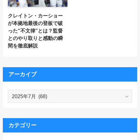
クレイトン・カーショー
が本拠地最後の登板で破
った“不文律”とは？監督
とのやり取りと感動の瞬
間を徹底解説
アーカイブ
ア
ー
カ
イ
ブ
カテゴリー