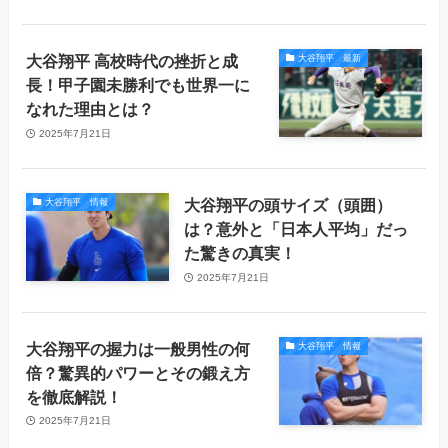
大谷翔平 高校時代の挫折と成
大谷翔平 最新
長！甲子園未勝利でも世界一に
なれた理由とは？
2025年7月21日
大谷翔平の頭サイズ（頭囲）
大谷翔平 情報
は？意外と「日本人平均」だっ
た驚きの真実！
2025年7月21日
大谷翔平の握力は一般男性の何
大谷翔平 情報
倍？驚異的パワーとその鍛え方
を徹底解説！
2025年7月21日