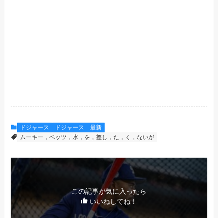
ドジャース
ドジャース 最新
ムーキー，ベッツ，水，を，差し，た，く，ないが
この記事が気に入ったら
いいねしてね！