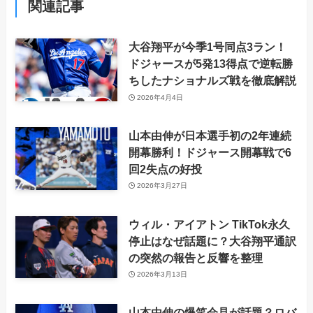
関連記事
大谷翔平が今季1号同点3ラン！
ドジャースが5発13得点で逆転勝
ちしたナショナルズ戦を徹底解説
2026年4月4日
山本由伸が日本選手初の2年連続
開幕勝利！ドジャース開幕戦で6
回2失点の好投
2026年3月27日
ウィル・アイアトン TikTok永久
停止はなぜ話題に？大谷翔平通訳
の突然の報告と反響を整理
2026年3月13日
山本由伸の爆笑会見が話題？ロバ