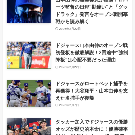
ーツ監督の日程“勘違い”と「グッ
ドラック」発言をオープン戦開幕
戦から読み解く
2026年2月22日
ドジャース山本由伸のオープン戦
初登板を徹底解説！2回途中“強制
降板”は心配不要だった理由
2026年2月22日
ドジャースがロートベット捕手を
再獲得！大谷翔平・山本由伸を支
えた名捕手が復帰
2026年2月7日
タッカー加入でドジャースの優勝
オッズが歴史的本命に！優勝確率