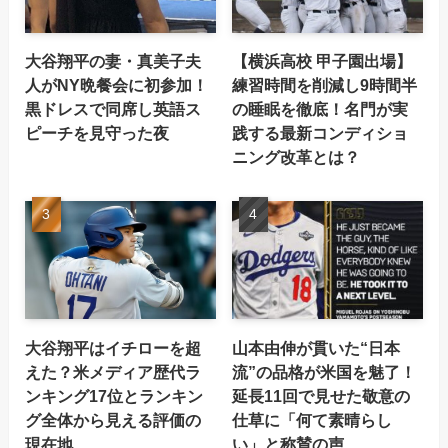
大谷翔平の妻・真美子夫
【横浜高校 甲子園出場】
人がNY晩餐会に初参加！
練習時間を削減し9時間半
黒ドレスで同席し英語ス
の睡眠を徹底！名門が実
ピーチを見守った夜
践する最新コンディショ
ニング改革とは？
大谷翔平はイチローを超
山本由伸が貫いた“日本
えた？米メディア歴代ラ
流”の品格が米国を魅了！
ンキング17位とランキン
延長11回で見せた敬意の
グ全体から見える評価の
仕草に「何て素晴らし
現在地
い」と称賛の声