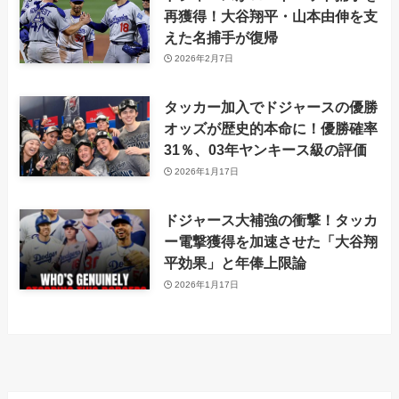
再獲得！大谷翔平・山本由伸を支
えた名捕手が復帰
2026年2月7日
タッカー加入でドジャースの優勝
オッズが歴史的本命に！優勝確率
31％、03年ヤンキース級の評価
2026年1月17日
ドジャース大補強の衝撃！タッカ
ー電撃獲得を加速させた「大谷翔
平効果」と年俸上限論
2026年1月17日