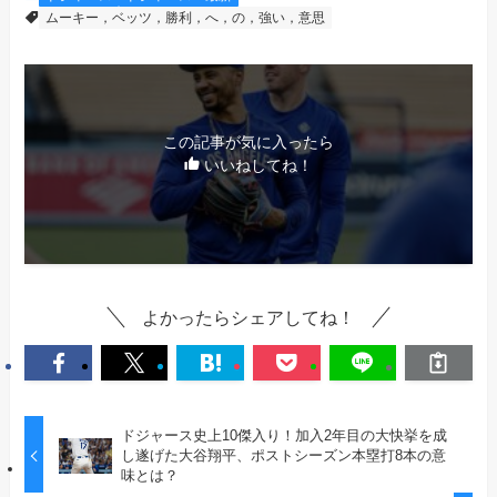
ムーキー，ベッツ，勝利，へ，の，強い，意思
この記事が気に入ったら
いいねしてね！
よかったらシェアしてね！
ドジャース史上10傑入り！加入2年目の大快挙を成
し遂げた大谷翔平、ポストシーズン本塁打8本の意
味とは？