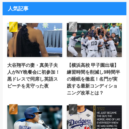
人気記事
大谷翔平の妻・真美子夫
【横浜高校 甲子園出場】
人がNY晩餐会に初参加！
練習時間を削減し9時間半
黒ドレスで同席し英語ス
の睡眠を徹底！名門が実
ピーチを見守った夜
践する最新コンディショ
ニング改革とは？