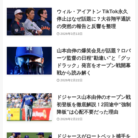
ウィル・アイアトン TikTok永久
停止はなぜ話題に？大谷翔平通訳
の突然の報告と反響を整理
2026年3月13日
山本由伸の爆笑会見が話題？ロバ
ーツ監督の日程“勘違い”と「グッ
ドラック」発言をオープン戦開幕
戦から読み解く
2026年2月22日
ドジャース山本由伸のオープン戦
初登板を徹底解説！2回途中“強制
降板”は心配不要だった理由
2026年2月22日
ドジャースがロートベット捕手を