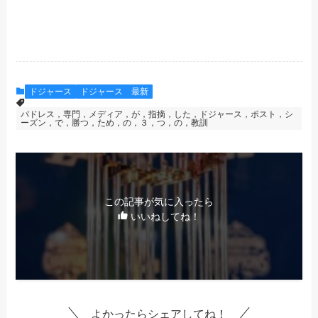
ドジャース
ドジャース 最新
パドレス，専門，メディア，が，指摘，した，ドジャース，ポスト，シ
ーズン，で，勝つ，ため，の，３，つ，の，教訓
この記事が気に入ったら
いいねしてね！
よかったらシェアしてね！