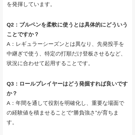
を発揮しています。
Q2：ブルペンを柔軟に使うとは具体的にどういう
ことですか？
A：レギュラーシーズンとは異なり、先発投手を
中継ぎで使う、特定の打順だけ登板させるなど、
状況に合わせて起用することです。
Q3：ロールプレイヤーはどう発掘すれば良いです
か？
A：年間を通して役割を明確化し、重要な場面で
の経験値を積ませることで“勝負強さ”が育ちま
す。