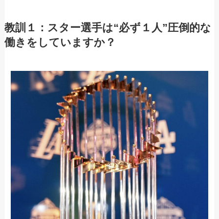
教訓１：スター選手は“必ず１人”圧倒的な
働きをしていますか？