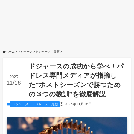
ホーム
ドジャース
ドジャース 最新
ドジャースの成功から学べ！パ
ドレス専門メディアが指摘し
2025
11/18
た“ポストシーズンで勝つため
の３つの教訓”を徹底解説
2025年11月18日
ドジャース
ドジャース 最新