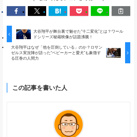
大谷翔平が舞台裏で魅せた“十二変化”とは？ワール
ドシリーズ秘蔵映像が話題沸騰！
大谷翔平はなぜ「他を圧倒している」のか？ロサン
ゼルス実況陣が語った“ベビーカーと愛犬”も象徴す
る圧巻の人間力
この記事を書いた人