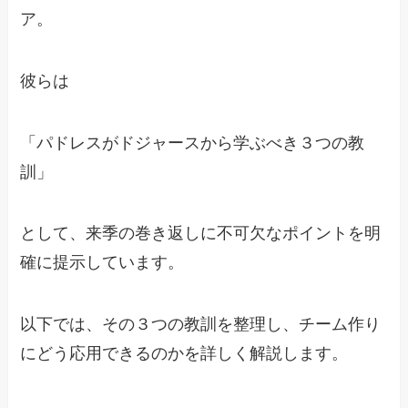
ア。
彼らは
「パドレスがドジャースから学ぶべき３つの教
訓」
として、来季の巻き返しに不可欠なポイントを明
確に提示しています。
以下では、その３つの教訓を整理し、チーム作り
にどう応用できるのかを詳しく解説します。