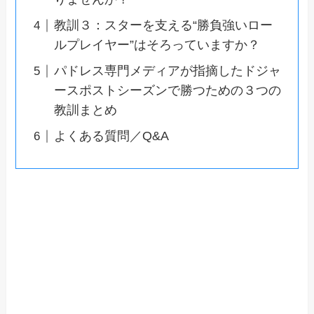
教訓３：スターを支える“勝負強いロー
ルプレイヤー”はそろっていますか？
パドレス専門メディアが指摘したドジャ
ースポストシーズンで勝つための３つの
教訓まとめ
よくある質問／Q&A