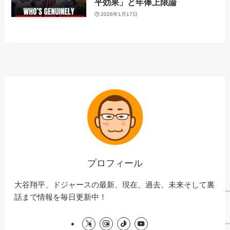
平効果」と年俸上限論
2026年1月17日
プロフィール
大谷翔平、ドジャースの最新、現在、過去、未来そして裏
話まで情報を毎日更新中！