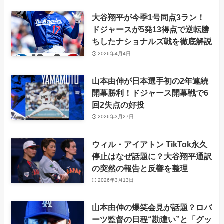
大谷翔平が今季1号同点3ラン！
ドジャースが5発13得点で逆転勝
ちしたナショナルズ戦を徹底解説
2026年4月4日
山本由伸が日本選手初の2年連続
開幕勝利！ドジャース開幕戦で6
回2失点の好投
2026年3月27日
ウィル・アイアトン TikTok永久
停止はなぜ話題に？大谷翔平通訳
の突然の報告と反響を整理
2026年3月13日
山本由伸の爆笑会見が話題？ロバ
ーツ監督の日程“勘違い”と「グッ