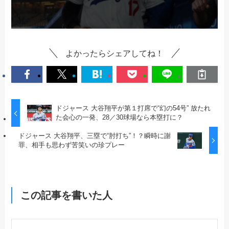
よかったらシェアしてね！
ドジャース 大谷翔平が第１打席で“幻の54号” 放たれ
た会心の一発、28／30球場なら本塁打に？
ドジャース 大谷翔平、三塁で“肘打ち”！？瞬時に謝
罪、相手も思わず苦笑いの珍プレー
この記事を書いた人