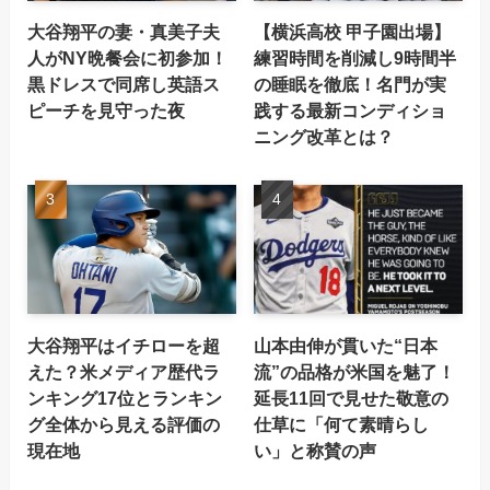
大谷翔平の妻・真美子夫
【横浜高校 甲子園出場】
人がNY晩餐会に初参加！
練習時間を削減し9時間半
黒ドレスで同席し英語ス
の睡眠を徹底！名門が実
ピーチを見守った夜
践する最新コンディショ
ニング改革とは？
大谷翔平はイチローを超
山本由伸が貫いた“日本
えた？米メディア歴代ラ
流”の品格が米国を魅了！
ンキング17位とランキン
延長11回で見せた敬意の
グ全体から見える評価の
仕草に「何て素晴らし
現在地
い」と称賛の声