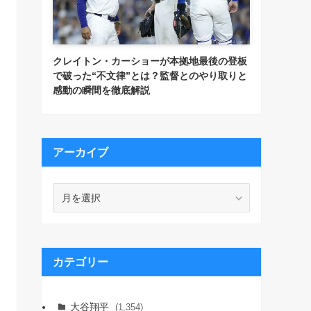
クレイトン・カーショーが本拠地最後の登板
で破った“不文律”とは？監督とのやり取りと
感動の瞬間を徹底解説
アーカイブ
ア
ー
カ
イ
ブ
カテゴリー
大谷翔平
(1,354)