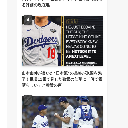
る評価の現在地
山本由伸が貫いた“日本流”の品格が米国を魅
了！延長11回で見せた敬意の仕草に「何て素
晴らしい」と称賛の声