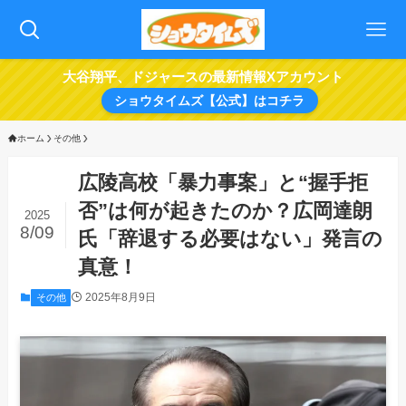
大谷翔平、ドジャースの最新情報Xアカウント
ショウタイムズ【公式】はコチラ
ホーム
その他
広陵高校「暴力事案」と“握手拒
否”は何が起きたのか？広岡達朗
2025
8/09
氏「辞退する必要はない」発言の
真意！
2025年8月9日
その他