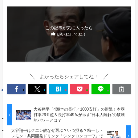
この記事が気に入ったら
いいねしてね！
よかったらシェアしてね！
大谷翔平「489本の長打／1000安打」の衝撃！本塁
打率26％超＆長打率49％が示す“日本人離れ”の破壊
的パワーとは？
大谷翔平はクエン酸なぜ選ぶ？いつ摂る？梅干し・
レモン・共同開発ドリンク「シンクロンコーワ」で