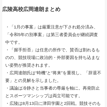
広陵高校広岡達朗まとめ
・「1月の事案」は厳重注意が下され処分済み、
「令和5年の別事案」は第三者委員会が継続調査
中です。
・「握手拒否」は任意の所作で、賛否は割れるも
のの、競技現場に政治的・外部要因を持ち込まな
い姿勢が推奨されます。
・広岡達朗氏は“時機”と“将来”を重視し、「辞退不
要」との見解を示しました。
・議論は冷静さと当事者の尊厳を軸に。再発防止
とスポーツマンシップは両立可能です。
・広陵は8月13日に津田学園と2回戦。競技そのも