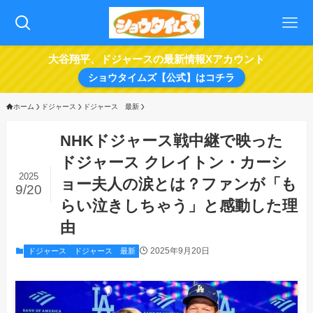
大谷翔平、ドジャースの最新情報Xアカウント
ショウタイムズ【公式】はコチラ
ホーム
ドジャース
ドジャース 最新
NHKドジャース戦中継で映った
ドジャース クレイトン・カーシ
2025
ョー夫人の涙とは？ファンが「も
9/20
らい泣きしちゃう」と感動した理
由
2025年9月20日
ドジャース
ドジャース 最新