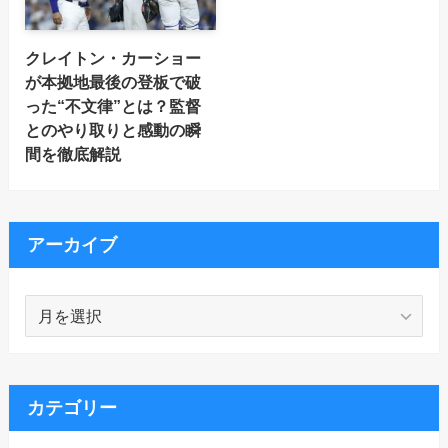
クレイトン・カーショー
が本拠地最後の登板で破
った“不文律”とは？監督
とのやり取りと感動の瞬
間を徹底解説
アーカイブ
ア
ー
カ
イ
ブ
カテゴリー