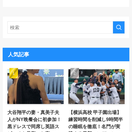
人気記事
大谷翔平の妻・真美子夫
【横浜高校 甲子園出場】
人がNY晩餐会に初参加！
練習時間を削減し9時間半
黒ドレスで同席し英語ス
の睡眠を徹底！名門が実