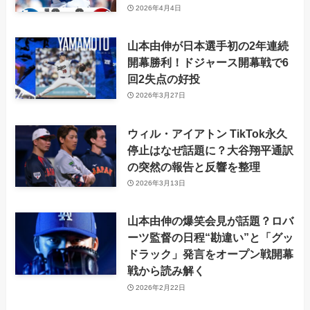
2026年4月4日
山本由伸が日本選手初の2年連続
開幕勝利！ドジャース開幕戦で6
回2失点の好投
2026年3月27日
ウィル・アイアトン TikTok永久
停止はなぜ話題に？大谷翔平通訳
の突然の報告と反響を整理
2026年3月13日
山本由伸の爆笑会見が話題？ロバ
ーツ監督の日程“勘違い”と「グッ
ドラック」発言をオープン戦開幕
戦から読み解く
2026年2月22日