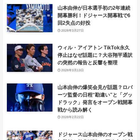
山本由伸が日本選手初の2年連続
開幕勝利！ドジャース開幕戦で6
回2失点の好投
2026年3月27日
ウィル・アイアトン TikTok永久
停止はなぜ話題に？大谷翔平通訳
の突然の報告と反響を整理
2026年3月13日
山本由伸の爆笑会見が話題？ロバ
ーツ監督の日程“勘違い”と「グッ
ドラック」発言をオープン戦開幕
戦から読み解く
2026年2月22日
ドジャース山本由伸のオープン戦