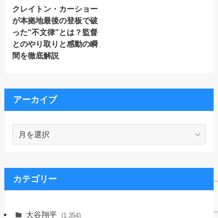
クレイトン・カーショー
が本拠地最後の登板で破
った“不文律”とは？監督
とのやり取りと感動の瞬
間を徹底解説
アーカイブ
ア
ー
カ
イ
ブ
カテゴリー
大谷翔平
(1,354)