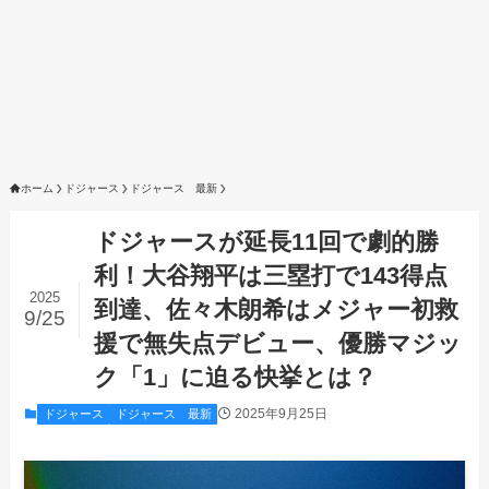
ホーム
ドジャース
ドジャース 最新
ドジャースが延長11回で劇的勝
利！大谷翔平は三塁打で143得点
2025
到達、佐々木朗希はメジャー初救
9/25
援で無失点デビュー、優勝マジッ
ク「1」に迫る快挙とは？
2025年9月25日
ドジャース
ドジャース 最新