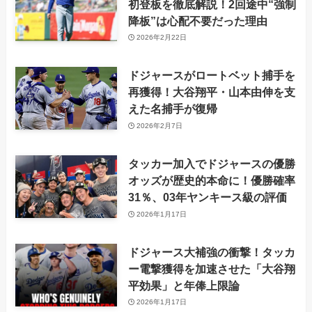
初登板を徹底解説！2回途中“強制
降板”は心配不要だった理由
2026年2月22日
ドジャースがロートベット捕手を
再獲得！大谷翔平・山本由伸を支
えた名捕手が復帰
2026年2月7日
タッカー加入でドジャースの優勝
オッズが歴史的本命に！優勝確率
31％、03年ヤンキース級の評価
2026年1月17日
ドジャース大補強の衝撃！タッカ
ー電撃獲得を加速させた「大谷翔
平効果」と年俸上限論
2026年1月17日