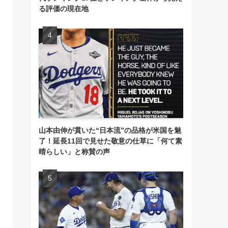
る評価の現在地
山本由伸が貫いた“日本流”の品格が米国を魅
了！延長11回で見せた敬意の仕草に「何て素
晴らしい」と称賛の声