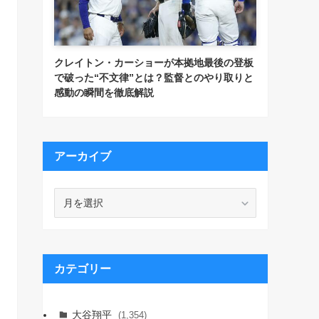
クレイトン・カーショーが本拠地最後の登板
で破った“不文律”とは？監督とのやり取りと
感動の瞬間を徹底解説
アーカイブ
ア
ー
カ
イ
ブ
カテゴリー
大谷翔平
(1,354)