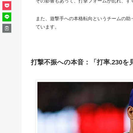
その影響もあって、打撃フォームが乱れ、す
また、遊撃手への本格転向というチームの助
ています。
打撃不振への本音：「打率.230