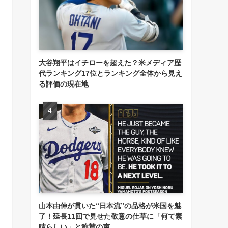
大谷翔平はイチローを超えた？米メディア歴
代ランキング17位とランキング全体から見え
る評価の現在地
山本由伸が貫いた“日本流”の品格が米国を魅
了！延長11回で見せた敬意の仕草に「何て素
晴らしい」と称賛の声