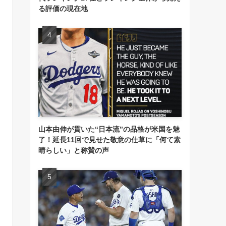
る評価の現在地
山本由伸が貫いた“日本流”の品格が米国を魅
了！延長11回で見せた敬意の仕草に「何て素
晴らしい」と称賛の声