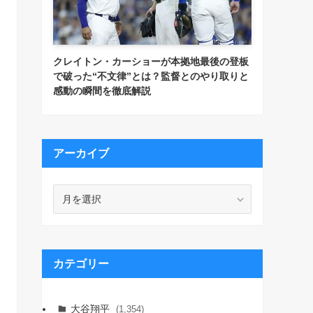
クレイトン・カーショーが本拠地最後の登板
で破った“不文律”とは？監督とのやり取りと
感動の瞬間を徹底解説
アーカイブ
ア
ー
カ
イ
ブ
カテゴリー
大谷翔平
(1,354)