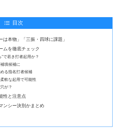
目次
ーは本物」「三振・四球に課題」
ームを徹底チェック
ら”で若き打者起用か？
を補填候補に
埋める指名打者候補
：柔軟な起用で可能性
に穴が？
能性と注意点
マンシー決別かまとめ