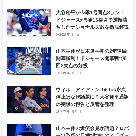
大谷翔平が今季1号同点3ラン！
ドジャースが5発13得点で逆転勝
ちしたナショナルズ戦を徹底解説
2026年4月4日
山本由伸が日本選手初の2年連続
開幕勝利！ドジャース開幕戦で6
回2失点の好投
2026年3月27日
ウィル・アイアトン TikTok永久
停止はなぜ話題に？大谷翔平通訳
の突然の報告と反響を整理
2026年3月13日
山本由伸の爆笑会見が話題？ロバ
ーツ監督の日程“勘違い”と「グッ