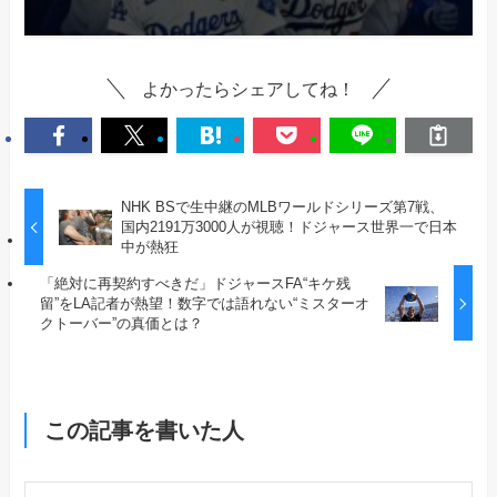
よかったらシェアしてね！
NHK BSで生中継のMLBワールドシリーズ第7戦、
国内2191万3000人が視聴！ドジャース世界一で日本
中が熱狂
「絶対に再契約すべきだ」ドジャースFA“キケ残
留”をLA記者が熱望！数字では語れない“ミスターオ
クトーバー”の真価とは？
この記事を書いた人