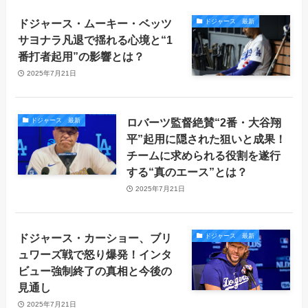
ドジャース・ムーキー・ベッツ
ドジャース 最新
サヨナラ凡退で揺れる心境と“1
番打者起用”の影響とは？
2025年7月21日
ロバーツ監督絶賛“2番・大谷翔
ドジャース 最新
平”起用に隠された狙いと成果！
チームに求められる役割を遂行
する“真のエース”とは？
2025年7月21日
ドジャース・カーショー、ブリ
ドジャース 最新
ュワーズ戦で怒り爆発！インタ
ビュー強制終了の真相と今後の
見通し
2025年7月21日