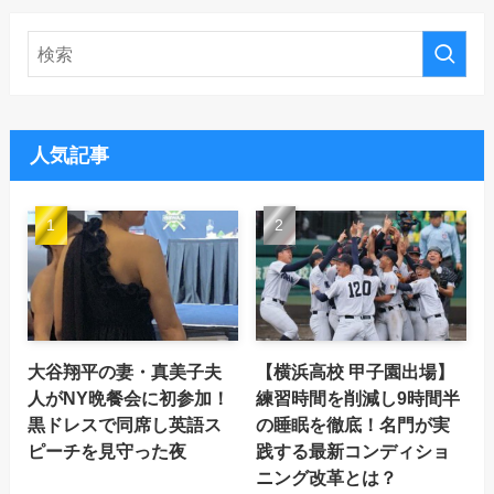
人気記事
大谷翔平の妻・真美子夫
【横浜高校 甲子園出場】
人がNY晩餐会に初参加！
練習時間を削減し9時間半
黒ドレスで同席し英語ス
の睡眠を徹底！名門が実
ピーチを見守った夜
践する最新コンディショ
ニング改革とは？