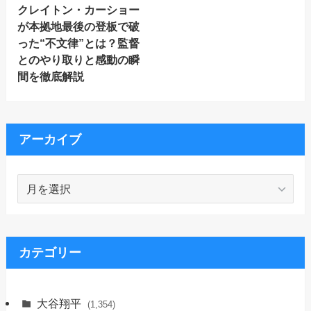
クレイトン・カーショー
が本拠地最後の登板で破
った“不文律”とは？監督
とのやり取りと感動の瞬
間を徹底解説
アーカイブ
ア
ー
カ
イ
ブ
カテゴリー
大谷翔平
(1,354)