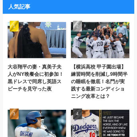
人気記事
大谷翔平の妻・真美子夫
【横浜高校 甲子園出場】
人がNY晩餐会に初参加！
練習時間を削減し9時間半
黒ドレスで同席し英語ス
の睡眠を徹底！名門が実
ピーチを見守った夜
践する最新コンディショ
ニング改革とは？