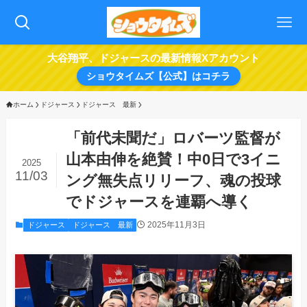
大谷翔平、ドジャースの最新情報Xアカウント
ショウタイムズ【公式】はコチラ
ホーム
ドジャース
ドジャース 最新
「前代未聞だ」ロバーツ監督が
山本由伸を絶賛！中0日で3イニ
2025
11/03
ング無失点リリーフ、魂の投球
でドジャースを連覇へ導く
2025年11月3日
ドジャース
ドジャース 最新