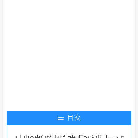
目次
山本由伸が見せた“中0日”の神リリーフと