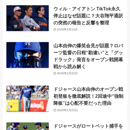
ウィル・アイアトン TikTok永久
停止はなぜ話題に？大谷翔平通訳
の突然の報告と反響を整理
2026年3月13日
山本由伸の爆笑会見が話題？ロバ
ーツ監督の日程“勘違い”と「グッ
ドラック」発言をオープン戦開幕
戦から読み解く
2026年2月22日
ドジャース山本由伸のオープン戦
初登板を徹底解説！2回途中“強制
降板”は心配不要だった理由
2026年2月22日
ドジャースがロートベット捕手を