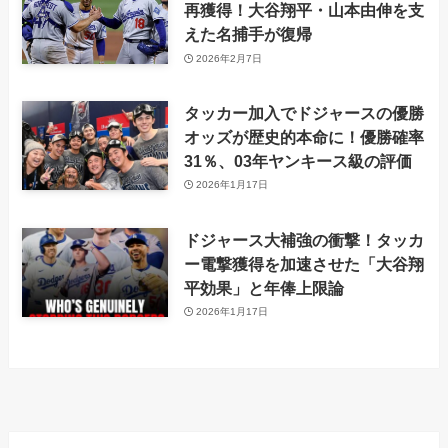
再獲得！大谷翔平・山本由伸を支
えた名捕手が復帰
2026年2月7日
タッカー加入でドジャースの優勝
オッズが歴史的本命に！優勝確率
31％、03年ヤンキース級の評価
2026年1月17日
ドジャース大補強の衝撃！タッカ
ー電撃獲得を加速させた「大谷翔
平効果」と年俸上限論
2026年1月17日