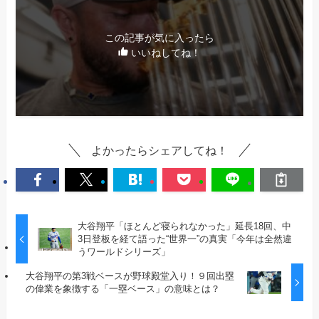
この記事が気に入ったら
いいねしてね！
よかったらシェアしてね！
大谷翔平「ほとんど寝られなかった」延長18回、中
3日登板を経て語った“世界一”の真実「今年は全然違
うワールドシリーズ」
大谷翔平の第3戦ベースが野球殿堂入り！９回出塁
の偉業を象徴する「一塁ベース」の意味とは？