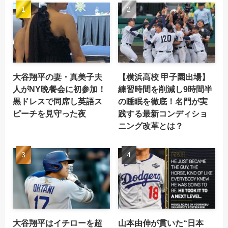
大谷翔平の妻・真美子夫
【横浜高校 甲子園出場】
人がNY晩餐会に初参加！
練習時間を削減し9時間半
黒ドレスで同席し英語ス
の睡眠を徹底！名門が実
ピーチを見守った夜
践する最新コンディショ
ニング改革とは？
大谷翔平はイチローを超
山本由伸が貫いた“日本