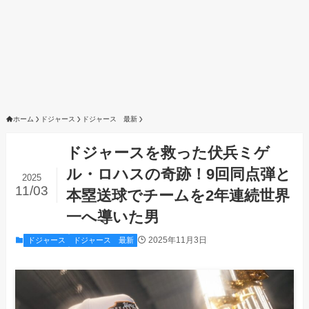
ホーム
ドジャース
ドジャース 最新
ドジャースを救った伏兵ミゲ
ル・ロハスの奇跡！9回同点弾と
2025
11/03
本塁送球でチームを2年連続世界
一へ導いた男
2025年11月3日
ドジャース
ドジャース 最新