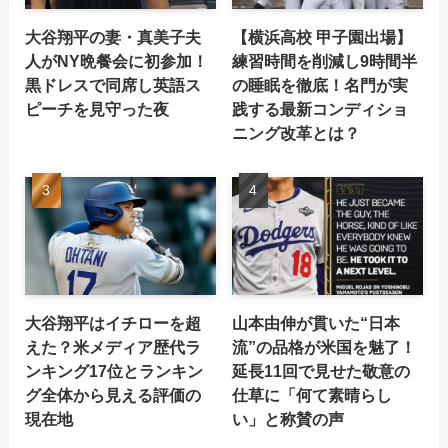
大谷翔平の妻・真美子夫
【横浜高校 甲子園出場】
人がNY晩餐会に初参加！
練習時間を削減し9時間半
黒ドレスで同席し英語ス
の睡眠を徹底！名門が実
ピーチを見守った夜
践する最新コンディショ
ニング改革とは？
大谷翔平はイチローを超
山本由伸が貫いた“日本
えた？米メディア歴代ラ
流”の品格が米国を魅了！
ンキング17位とランキン
延長11回で見せた敬意の
グ全体から見える評価の
仕草に「何て素晴らし
現在地
い」と称賛の声