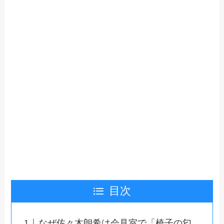
目次
なぜ佐々木朗希は会見室で「椅子の匂