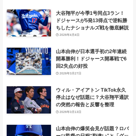
大谷翔平が今季1号同点3ラン！
ドジャースが5発13得点で逆転勝
ちしたナショナルズ戦を徹底解説
2026年4月4日
山本由伸が日本選手初の2年連続
開幕勝利！ドジャース開幕戦で6
回2失点の好投
2026年3月27日
ウィル・アイアトン TikTok永久
停止はなぜ話題に？大谷翔平通訳
の突然の報告と反響を整理
2026年3月13日
山本由伸の爆笑会見が話題？ロバ
ーツ監督の日程“勘違い”と「グッ