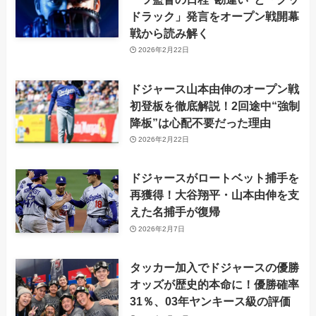
ドラック」発言をオープン戦開幕
戦から読み解く
2026年2月22日
ドジャース山本由伸のオープン戦
初登板を徹底解説！2回途中“強制
降板”は心配不要だった理由
2026年2月22日
ドジャースがロートベット捕手を
再獲得！大谷翔平・山本由伸を支
えた名捕手が復帰
2026年2月7日
タッカー加入でドジャースの優勝
オッズが歴史的本命に！優勝確率
31％、03年ヤンキース級の評価