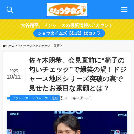
大谷翔平、ドジャースの最新情報Xアカウント
ショウタイムズ【公式】はコチラ
ホーム
ドジャース
ドジャース 最新
佐々木朗希、会見直前に“椅子の
匂いチェック”で爆笑の渦！ドジ
2025
10/11
ャース地区シリーズ突破の裏で
見せたお茶目な素顔とは？
2025年10月11日
ドジャース
ドジャース 最新