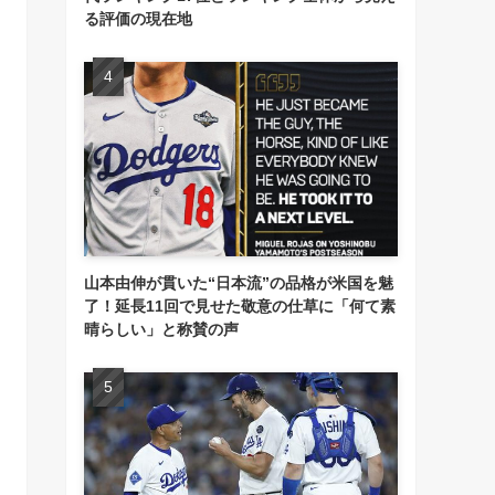
る評価の現在地
山本由伸が貫いた“日本流”の品格が米国を魅
了！延長11回で見せた敬意の仕草に「何て素
晴らしい」と称賛の声