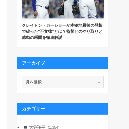
クレイトン・カーショーが本拠地最後の登板
で破った“不文律”とは？監督とのやり取りと
感動の瞬間を徹底解説
アーカイブ
ア
ー
カ
イ
ブ
カテゴリー
大谷翔平
(1,354)