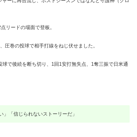
メジャーに再合流し、ポストシーズンではなんと守護神（クロ
2点リードの場面で登板。
測し、圧巻の投球で相手打線をねじ伏せました。
球で後続を断ち切り、1回1安打無失点、1奪三振で日米通
い」「信じられないストーリーだ」