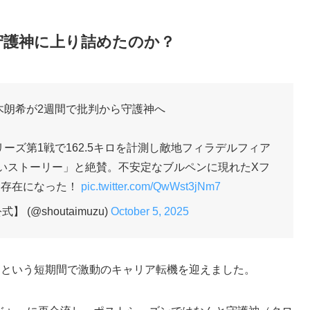
守護神に上り詰めたのか？
木朗希が2週間で批判から守護神へ
ーズ第1戦で162.5キロを計測し敵地フィラデルフィア
いストーリー」と絶賛。不安定なブルペンに現れたXフ
い存在になった！
pic.twitter.com/QwWst3jNm7
(@shoutaimuzu)
October 5, 2025
間という短期間で激動のキャリア転機を迎えました。