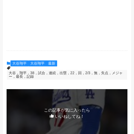
大谷翔平
大谷翔平 最新
大谷，翔平，38，試合，連続，出塁，22，回，2/3，無，失点，メジャ
ー，最長，記録
この記事が気に入ったら
いいねしてね！