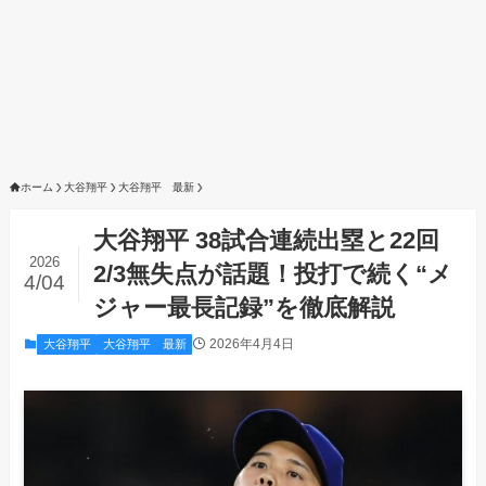
ホーム
大谷翔平
大谷翔平 最新
大谷翔平 38試合連続出塁と22回
2026
2/3無失点が話題！投打で続く“メ
4/04
ジャー最長記録”を徹底解説
2026年4月4日
大谷翔平
大谷翔平 最新