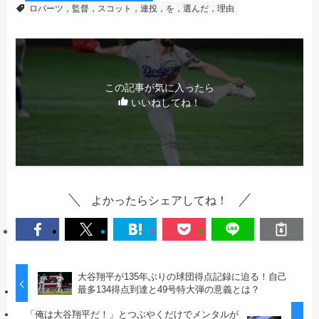
ロバーツ，監督，スコット，連投，を，選んだ，理由
この記事が気に入ったら
いいねしてね！
よかったらシェアしてね！
大谷翔平が135年ぶりの球団得点記録に迫る！自己
最多134得点到達と49号特大弾の意義とは？
「俺は大谷翔平だ！」とつぶやくだけでメンタルが