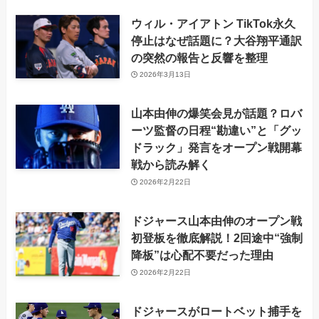
ウィル・アイアトン TikTok永久
停止はなぜ話題に？大谷翔平通訳
の突然の報告と反響を整理
2026年3月13日
山本由伸の爆笑会見が話題？ロバ
ーツ監督の日程“勘違い”と「グッ
ドラック」発言をオープン戦開幕
戦から読み解く
2026年2月22日
ドジャース山本由伸のオープン戦
初登板を徹底解説！2回途中“強制
降板”は心配不要だった理由
2026年2月22日
ドジャースがロートベット捕手を