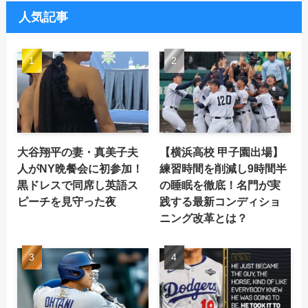
人気記事
大谷翔平の妻・真美子夫
【横浜高校 甲子園出場】
人がNY晩餐会に初参加！
練習時間を削減し9時間半
黒ドレスで同席し英語ス
の睡眠を徹底！名門が実
ピーチを見守った夜
践する最新コンディショ
ニング改革とは？