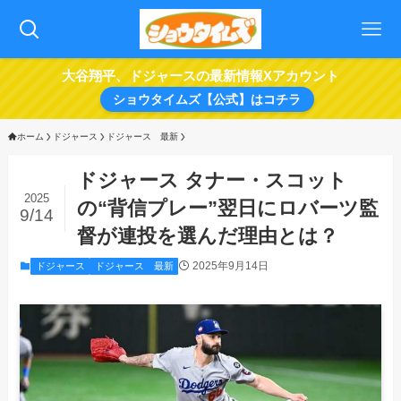
大谷翔平、ドジャースの最新情報Xアカウント
ショウタイムズ【公式】はコチラ
ホーム
ドジャース
ドジャース 最新
ドジャース タナー・スコット
2025
の“背信プレー”翌日にロバーツ監
9/14
督が連投を選んだ理由とは？
2025年9月14日
ドジャース
ドジャース 最新