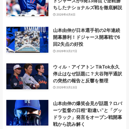
ドジャースが5発13得点で逆転勝
ちしたナショナルズ戦を徹底解説
2026年4月4日
山本由伸が日本選手初の2年連続
開幕勝利！ドジャース開幕戦で6
回2失点の好投
2026年3月27日
ウィル・アイアトン TikTok永久
停止はなぜ話題に？大谷翔平通訳
の突然の報告と反響を整理
2026年3月13日
山本由伸の爆笑会見が話題？ロバ
ーツ監督の日程“勘違い”と「グッ
ドラック」発言をオープン戦開幕
戦から読み解く