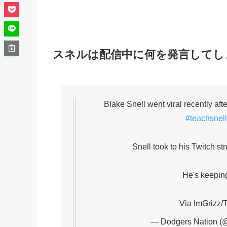
スネルは配信中に何を発言してし
Blake Snell went viral recently af
#teachsnel
Snell took to his Twitch s
He's keepin
Via ImGrizz/
— Dodgers Nation (