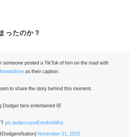
まったのか？
ter someone posted a TikTok of him on the road with
lhowtodrive
as their caption.
tream to share the story behind this moment.
g Dodger fans entertained 🤣
TT
pic.twitter.com/Emvfnh0lKe
@DodgersNation)
November 21, 2025