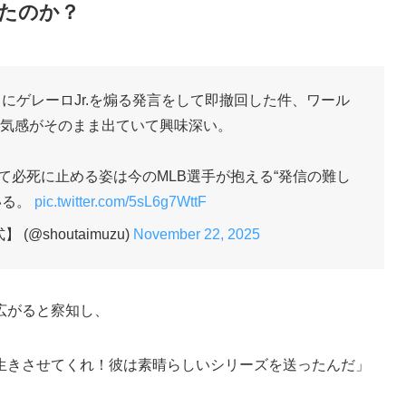
たのか？
にゲレーロJr.を煽る発言をして即撤回した件、ワール
気感がそのまま出ていて興味深い。
て必死に止める姿は今のMLB選手が抱える“発信の難し
いる。
pic.twitter.com/5sL6g7WttF
@shoutaimuzu)
November 22, 2025
広がると察知し、
生きさせてくれ！彼は素晴らしいシリーズを送ったんだ」