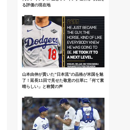
る評価の現在地
山本由伸が貫いた“日本流”の品格が米国を魅
了！延長11回で見せた敬意の仕草に「何て素
晴らしい」と称賛の声