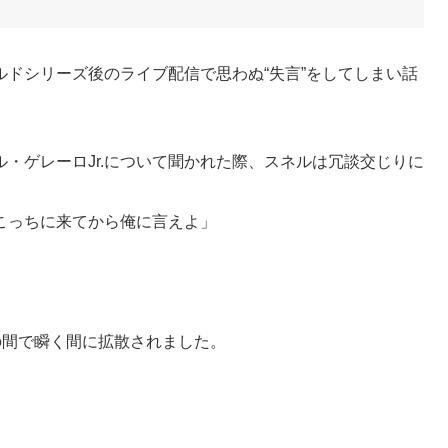
ドシリーズ後のライブ配信で思わぬ“失言”をしてしまい話
・ゲレーロJr.について聞かれた際、スネルは冗談交じりに
こっちに来てから俺に言えよ」
の間で瞬く間に拡散されました。