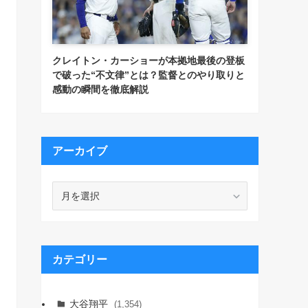
クレイトン・カーショーが本拠地最後の登板
で破った“不文律”とは？監督とのやり取りと
感動の瞬間を徹底解説
アーカイブ
ア
ー
カ
イ
ブ
カテゴリー
大谷翔平
(1,354)