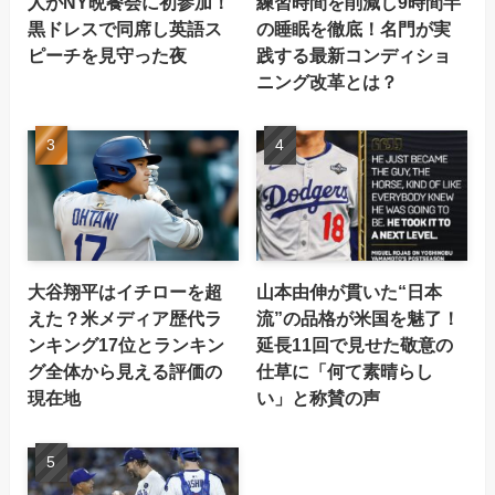
人がNY晩餐会に初参加！
練習時間を削減し9時間半
黒ドレスで同席し英語ス
の睡眠を徹底！名門が実
ピーチを見守った夜
践する最新コンディショ
ニング改革とは？
大谷翔平はイチローを超
山本由伸が貫いた“日本
えた？米メディア歴代ラ
流”の品格が米国を魅了！
ンキング17位とランキン
延長11回で見せた敬意の
グ全体から見える評価の
仕草に「何て素晴らし
現在地
い」と称賛の声