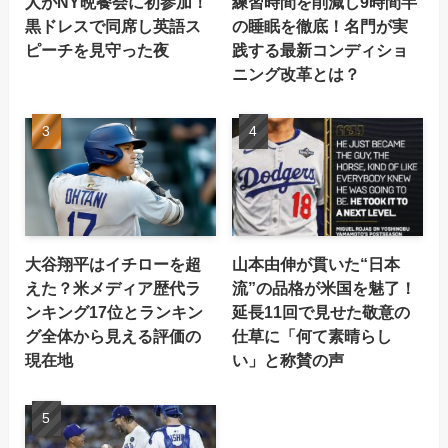
人がNY晩餐会に初参加！
練習時間を削減し9時間半
黒ドレスで同席し英語ス
の睡眠を徹底！名門が実
ピーチを見守った夜
践する最新コンディショ
ニング改革とは？
大谷翔平はイチローを超
山本由伸が貫いた“日本
えた？米メディア歴代ラ
流”の品格が米国を魅了！
ンキング17位とランキン
延長11回で見せた敬意の
グ全体から見える評価の
仕草に「何て素晴らし
現在地
い」と称賛の声