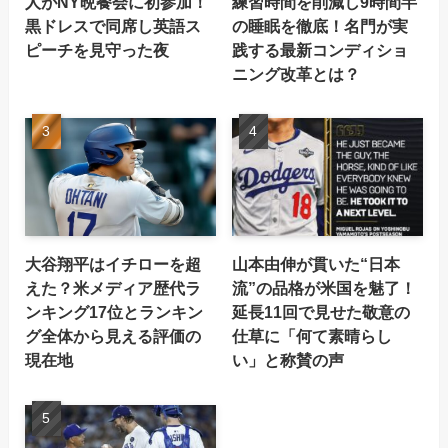
人がNY晩餐会に初参加！
練習時間を削減し9時間半
黒ドレスで同席し英語ス
の睡眠を徹底！名門が実
ピーチを見守った夜
践する最新コンディショ
ニング改革とは？
大谷翔平はイチローを超
山本由伸が貫いた“日本
えた？米メディア歴代ラ
流”の品格が米国を魅了！
ンキング17位とランキン
延長11回で見せた敬意の
グ全体から見える評価の
仕草に「何て素晴らし
現在地
い」と称賛の声