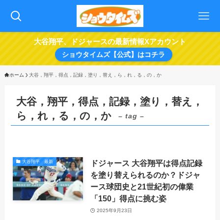
大谷翔平、ドジャースの最新情報Xアカウント
ショウタイムズ【公式】はコチラ
ホーム
大谷，翔平，得点，記録，塗り，替え，ら，れ，る，の，か
大谷，翔平，得点，記録，塗り，替え，
ら，れ，る，の，か
– tag –
ドジャース 大谷翔平は得点記録
大谷翔平 最新
を塗り替えられるのか？ドジャ
ース球団史と21世紀初の偉業
「150」得点に挑む姿
2025年9月23日