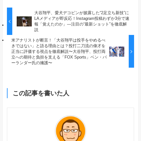
大谷翔平、愛犬デコピンが披露した“2足立ち新技”に
LAメディアが即反応！Instagram投稿わずか3分で速
報「覚えたのか」—注目の“最新ショット”を徹底解
説
米アナリストが断言！「大谷翔平は投手をやめるべ
きではない」と語る理由とは？投打二刀流の偉才を
正当に評価する視点を徹底解説〜大谷翔平、投打両
立への期待と負担を支える「FOX Sports」ベン・バ
ーランダー氏の擁護〜
この記事を書いた人