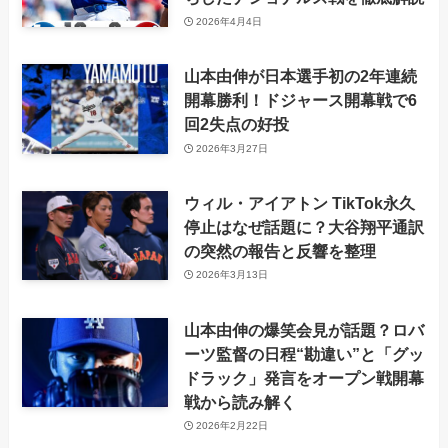
2026年4月4日
山本由伸が日本選手初の2年連続
開幕勝利！ドジャース開幕戦で6
回2失点の好投
2026年3月27日
ウィル・アイアトン TikTok永久
停止はなぜ話題に？大谷翔平通訳
の突然の報告と反響を整理
2026年3月13日
山本由伸の爆笑会見が話題？ロバ
ーツ監督の日程“勘違い”と「グッ
ドラック」発言をオープン戦開幕
戦から読み解く
2026年2月22日