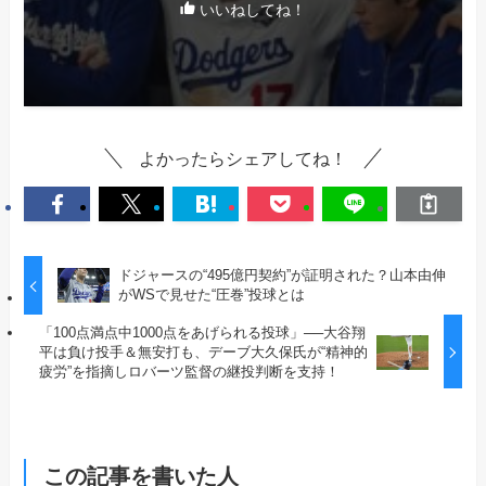
いいねしてね！
よかったらシェアしてね！
ドジャースの“495億円契約”が証明された？山本由伸
がWSで見せた“圧巻”投球とは
「100点満点中1000点をあげられる投球」──大谷翔
平は負け投手＆無安打も、デーブ大久保氏が“精神的
疲労”を指摘しロバーツ監督の継投判断を支持！
この記事を書いた人