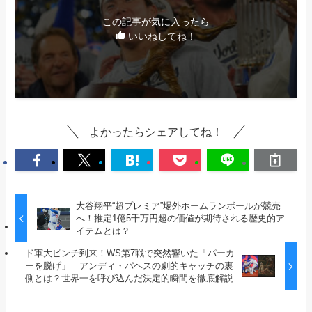
この記事が気に入ったら
いいねしてね！
よかったらシェアしてね！
大谷翔平“超プレミア”場外ホームランボールが競売
へ！推定1億5千万円超の価値が期待される歴史的ア
イテムとは？
ド軍大ピンチ到来！WS第7戦で突然響いた「パーカ
ーを脱げ」 アンディ・パヘスの劇的キャッチの裏
側とは？世界一を呼び込んだ決定的瞬間を徹底解説