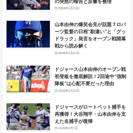
の突然の報告と反響を整理
2026年3月13日
山本由伸の爆笑会見が話題？ロバ
ーツ監督の日程“勘違い”と「グッ
ドラック」発言をオープン戦開幕
戦から読み解く
2026年2月22日
ドジャース山本由伸のオープン戦
初登板を徹底解説！2回途中“強制
降板”は心配不要だった理由
2026年2月22日
ドジャースがロートベット捕手を
再獲得！大谷翔平・山本由伸を支
えた名捕手が復帰
2026年2月7日