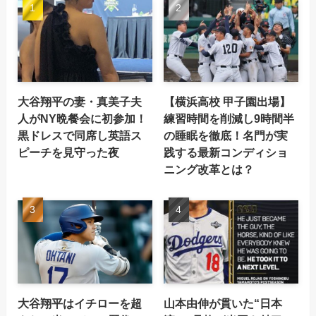
大谷翔平の妻・真美子夫
【横浜高校 甲子園出場】
人がNY晩餐会に初参加！
練習時間を削減し9時間半
黒ドレスで同席し英語ス
の睡眠を徹底！名門が実
ピーチを見守った夜
践する最新コンディショ
ニング改革とは？
大谷翔平はイチローを超
山本由伸が貫いた“日本