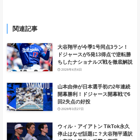
関連記事
大谷翔平が今季1号同点3ラン！
ドジャースが5発13得点で逆転勝
ちしたナショナルズ戦を徹底解説
2026年4月4日
山本由伸が日本選手初の2年連続
開幕勝利！ドジャース開幕戦で6
回2失点の好投
2026年3月27日
ウィル・アイアトン TikTok永久
停止はなぜ話題に？大谷翔平通訳