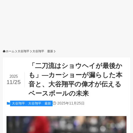
ホーム
大谷翔平
大谷翔平 最新
「二刀流はショウヘイが最後か
も」―カーショーが漏らした本
2025
11/25
音と、大谷翔平の偉才が伝える
ベースボールの未来
2025年11月25日
大谷翔平
大谷翔平 最新