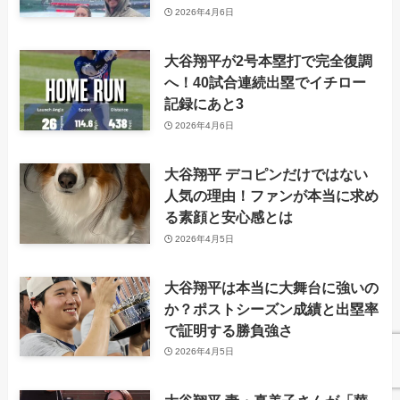
2026年4月6日
大谷翔平が2号本塁打で完全復調
へ！40試合連続出塁でイチロー
記録にあと3
2026年4月6日
大谷翔平 デコピンだけではない
人気の理由！ファンが本当に求め
る素顔と安心感とは
2026年4月5日
大谷翔平は本当に大舞台に強いの
か？ポストシーズン成績と出塁率
で証明する勝負強さ
2026年4月5日