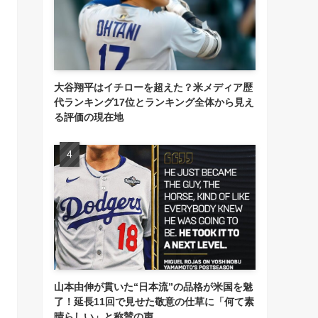
大谷翔平はイチローを超えた？米メディア歴
代ランキング17位とランキング全体から見え
る評価の現在地
山本由伸が貫いた“日本流”の品格が米国を魅
了！延長11回で見せた敬意の仕草に「何て素
晴らしい」と称賛の声