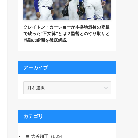
クレイトン・カーショーが本拠地最後の登板
で破った“不文律”とは？監督とのやり取りと
感動の瞬間を徹底解説
アーカイブ
ア
ー
カ
イ
ブ
カテゴリー
大谷翔平
(1,354)