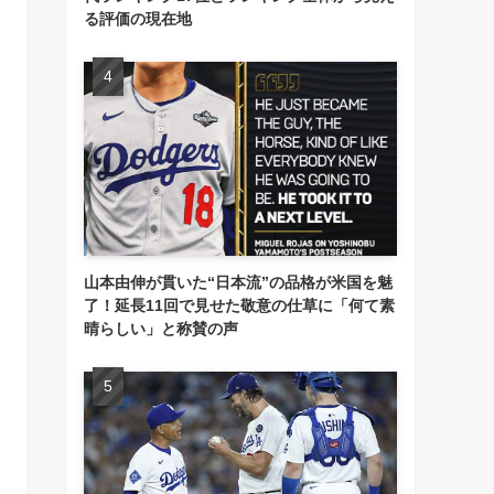
る評価の現在地
山本由伸が貫いた“日本流”の品格が米国を魅
了！延長11回で見せた敬意の仕草に「何て素
晴らしい」と称賛の声