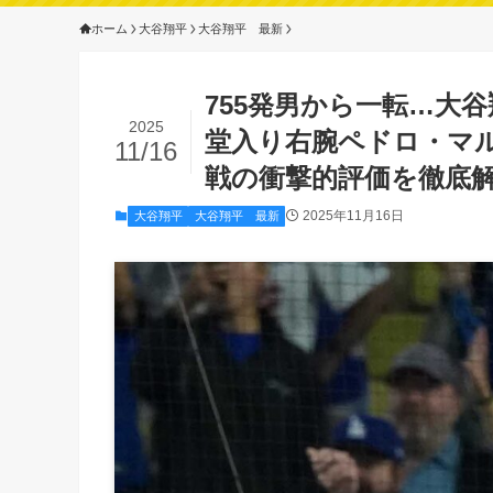
ホーム
大谷翔平
大谷翔平 最新
755発男から一転…大
2025
堂入り右腕ペドロ・マル
11/16
戦の衝撃的評価を徹底
2025年11月16日
大谷翔平
大谷翔平 最新