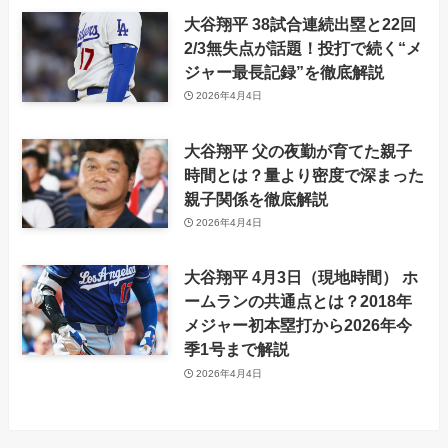
大谷翔平 38試合連続出塁と22回
2/3無失点が話題！投打で続く“メ
ジャー最長記録”を徹底解説
2026年4月4日
大谷翔平 父の夜勤が育てた親子
時間とは？量より密度で深まった
親子関係を徹底解説
2026年4月4日
大谷翔平 4月3日（現地時間） ホ
ームランの共通点とは？2018年
メジャー初本塁打から2026年今
季1号まで解説
2026年4月4日