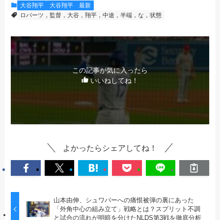
大谷翔平
大谷翔平 最新
ロバーツ，監督，大谷，翔平，中途，半端，な，状態
この記事が気に入ったら
いいねしてね！
よかったらシェアしてね！
山本由伸、シュワバーへの痛恨被弾の裏にあった
「外角中心の組み立て」戦略とは？スプリット不調
と試合の流れが明暗を分けたNLDS第3戦を徹底分析