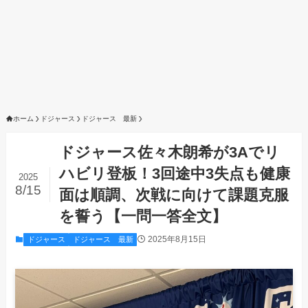
ホーム
ドジャース
ドジャース 最新
ドジャース佐々木朗希が3Aでリ
ハビリ登板！3回途中3失点も健康
2025
8/15
面は順調、次戦に向けて課題克服
を誓う【一問一答全文】
2025年8月15日
ドジャース
ドジャース 最新