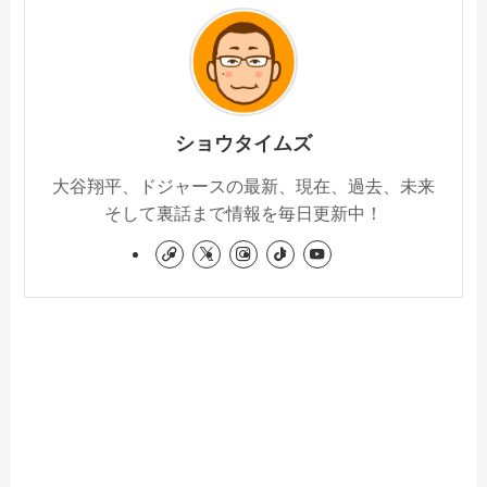
ショウタイムズ
大谷翔平、ドジャースの最新、現在、過去、未来
そして裏話まで情報を毎日更新中！