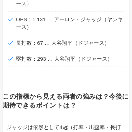
ース）
OPS：1.131 … アーロン・ジャッジ（ヤンキ
ース）
長打数：67 … 大谷翔平（ドジャース）
塁打数：293 … 大谷翔平（ドジャース）
この指標から見える両者の強みは？今後に
期待できるポイントは？
ジャッジは依然として4冠（打率・出塁率・長打