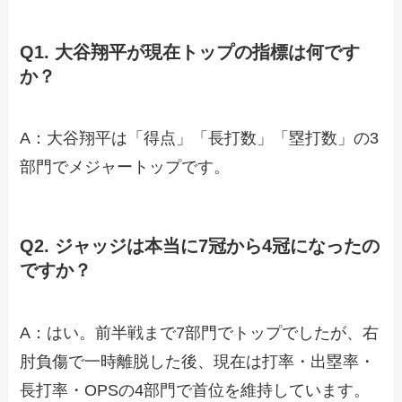
Q1. 大谷翔平が現在トップの指標は何です
か？
A：大谷翔平は「得点」「長打数」「塁打数」の3
部門でメジャートップです。
Q2. ジャッジは本当に7冠から4冠になったの
ですか？
A：はい。前半戦まで7部門でトップでしたが、右
肘負傷で一時離脱した後、現在は打率・出塁率・
長打率・OPSの4部門で首位を維持しています。