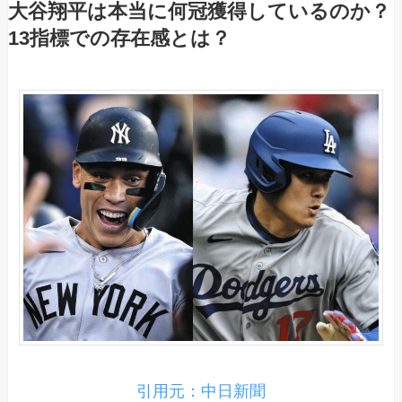
大谷翔平は本当に何冠獲得しているのか？
13指標での存在感とは？
引用元：中日新聞