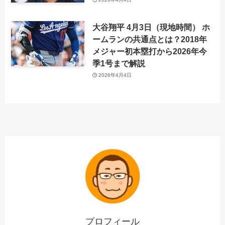
大谷翔平 4月3日（現地時間） ホ
ームランの共通点とは？2018年
メジャー初本塁打から2026年今
季1号まで解説
2026年4月4日
プロフィール