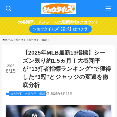
大谷翔平、ドジャースの最新情報Xアカウント
ショウタイムズ【公式】はコチラ
ホーム
大谷翔平
大谷翔平 最新
【2025年MLB最新13指標】シー
ズン残り約1.5ヵ月！大谷翔平
2025
が“13打者指標ランキング”で獲得
8/15
した“3冠”とジャッジの変遷を徹
底分析
2025年8月15日
大谷翔平
大谷翔平 最新