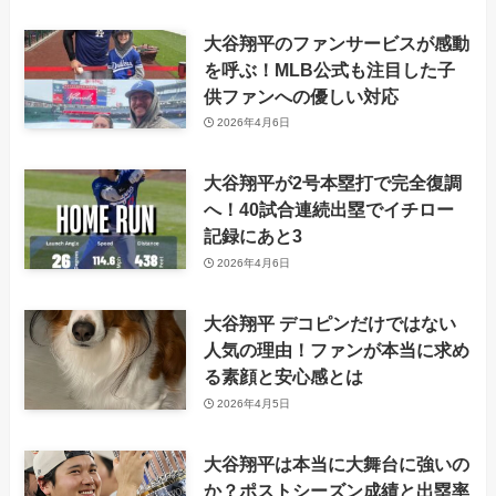
大谷翔平のファンサービスが感動
を呼ぶ！MLB公式も注目した子
供ファンへの優しい対応
2026年4月6日
大谷翔平が2号本塁打で完全復調
へ！40試合連続出塁でイチロー
記録にあと3
2026年4月6日
大谷翔平 デコピンだけではない
人気の理由！ファンが本当に求め
る素顔と安心感とは
2026年4月5日
大谷翔平は本当に大舞台に強いの
か？ポストシーズン成績と出塁率