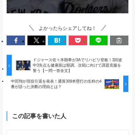
よかったらシェアしてね！
ドジャース佐々木朗希が3Aでリハビリ登板！3回途
中3失点も健康面は順調、次戦に向けて課題克服を
誓う【一問一答全文】
中田翔が現役引退を発表！通算309本塁打の生粋の4
番が語った決断の理由とは？
この記事を書いた人