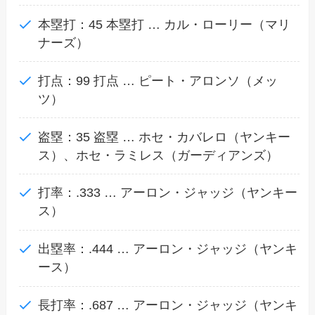
本塁打：45 本塁打 … カル・ローリー（マリ
ナーズ）
打点：99 打点 … ピート・アロンソ（メッ
ツ）
盗塁：35 盗塁 … ホセ・カバレロ（ヤンキー
ス）、ホセ・ラミレス（ガーディアンズ）
打率：.333 … アーロン・ジャッジ（ヤンキー
ス）
出塁率：.444 … アーロン・ジャッジ（ヤンキ
ース）
長打率：.687 … アーロン・ジャッジ（ヤンキ