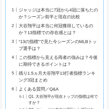
ジャッジは本当に7冠から4冠に落ちたの
か？シーズン前半と現在の比較
大谷翔平は本当に何冠獲得しているの
か？13指標での存在感とは？
“13の指標”で見た今シーズンのMLBトッ
プ選手は？
この指標から見える両者の強みは？今後
に期待できるポイントは？
残り1.5ヵ月大谷翔平13打者指標ランキ
ング3冠まとめ
よくある質問／Q&A
Q1. 大谷翔平が現在トップの指標は何で
すか？