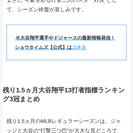
て、シーズン終盤が楽しみです。
※大谷翔平選手やドジャースの最新情報発信！
ショウタイムズ【公式】は
コチラ
残り1.5ヵ月大谷翔平13打者指標ランキン
グ3冠まとめ
残り1.5ヵ月のMLBレギュラーシーズンは、ジャ
ッジと大谷の“打撃三つ巴”が大きな見どころで