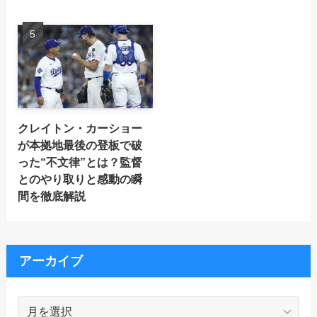
クレイトン・カーショー
が本拠地最後の登板で破
った“不文律”とは？監督
とのやり取りと感動の瞬
間を徹底解説
アーカイブ
ア