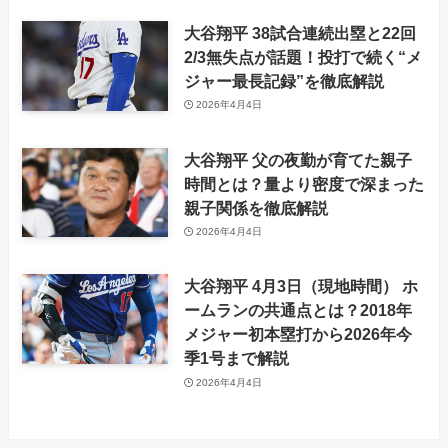
大谷翔平 38試合連続出塁と22回
2/3無失点が話題！投打で続く“メ
ジャー最長記録”を徹底解説
2026年4月4日
大谷翔平 父の夜勤が育てた親子
時間とは？量より密度で深まった
親子関係を徹底解説
2026年4月4日
大谷翔平 4月3日（現地時間） ホ
ームランの共通点とは？2018年
メジャー初本塁打から2026年今
季1号まで解説
2026年4月4日