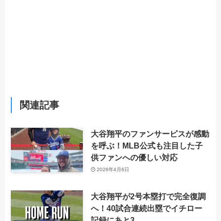
関連記事
大谷翔平のファンサービスが感動
を呼ぶ！MLB公式も注目した子
供ファンへの優しい対応
2026年4月6日
大谷翔平が2号本塁打で完全復調
へ！40試合連続出塁でイチロー
記録にあと3