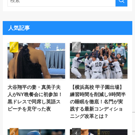
人気記事
大谷翔平の妻・真美子夫
【横浜高校 甲子園出場】
人がNY晩餐会に初参加！
練習時間を削減し9時間半
黒ドレスで同席し英語ス
の睡眠を徹底！名門が実
ピーチを見守った夜
践する最新コンディショ
ニング改革とは？