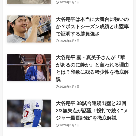
2026年4月5日
大谷翔平は本当に大舞台に強いの
か？ポストシーズン成績と出塁率
で証明する勝負強さ
2026年4月5日
大谷翔平 妻・真美子さんが「華
があるのに静か」と言われる理由
とは？印象に残る稀少性を徹底解
説
2026年4月4日
大谷翔平 38試合連続出塁と22回
2/3無失点が話題！投打で続く“メ
ジャー最長記録”を徹底解説
2026年4月4日