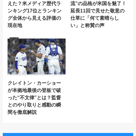
えた？米メディア歴代ラ
流”の品格が米国を魅了！
ンキング17位とランキン
延長11回で見せた敬意の
グ全体から見える評価の
仕草に「何て素晴らし
現在地
い」と称賛の声
クレイトン・カーショー
が本拠地最後の登板で破
った“不文律”とは？監督
とのやり取りと感動の瞬
間を徹底解説