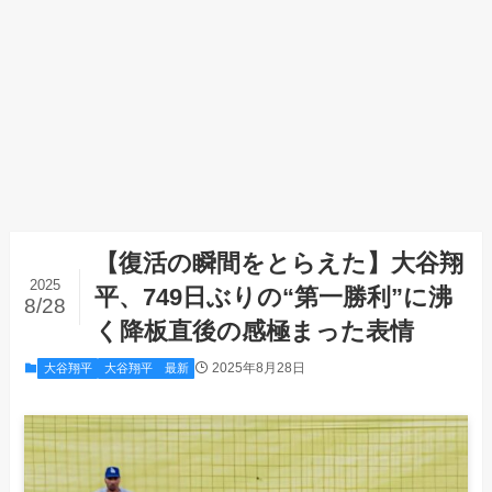
【復活の瞬間をとらえた】大谷翔
2025
平、749日ぶりの“第一勝利”に沸
8/28
く降板直後の感極まった表情
2025年8月28日
大谷翔平
大谷翔平 最新