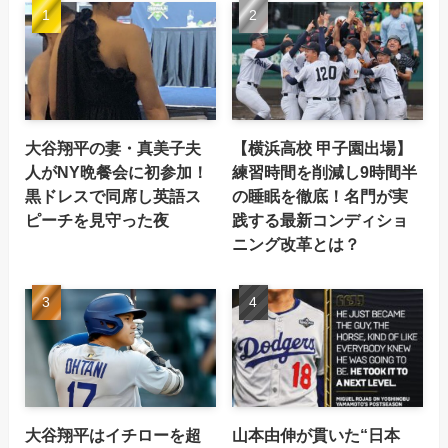
大谷翔平の妻・真美子夫
【横浜高校 甲子園出場】
人がNY晩餐会に初参加！
練習時間を削減し9時間半
黒ドレスで同席し英語ス
の睡眠を徹底！名門が実
ピーチを見守った夜
践する最新コンディショ
ニング改革とは？
大谷翔平はイチローを超
山本由伸が貫いた“日本