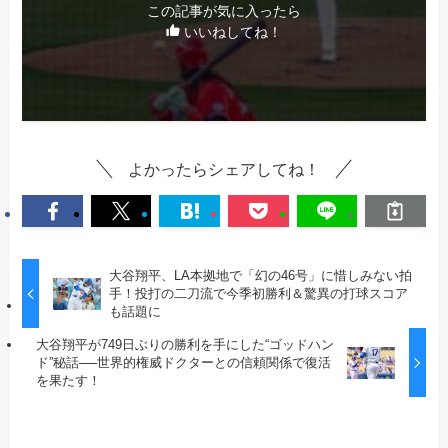
この記事が気に入ったら
いいねしてね！
よかったらシェアしてね！
大谷翔平、LA本拠地で「幻の46号」に惜しみない拍
手！投打の二刀流で今季初勝利＆驚異の打球スコア
も話題に
大谷翔平が749日ぶりの勝利を手にした“ゴッドハン
ド”秘話──世界的権威ドクターとの信頼関係で復活
を果たす！