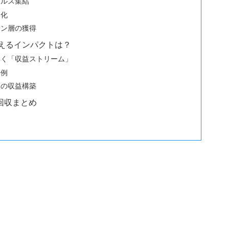
ゼルス集結
本化
ァン層の獲得
えるインパクトは？
なく「収益ストリーム」
好例
点の収益構築
円回収まとめ