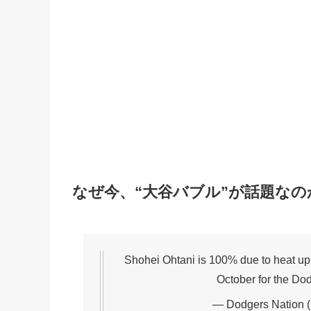
なぜ今、“大谷バブル”が話題なの
Shohei Ohtani is 100% due to heat up
October for the Do
— Dodgers Nation 