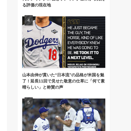
る評価の現在地
山本由伸が貫いた“日本流”の品格が米国を魅
了！延長11回で見せた敬意の仕草に「何て素
晴らしい」と称賛の声