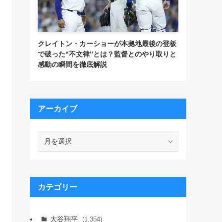
クレイトン・カーショーが本拠地最後の登板
で破った“不文律”とは？監督とのやり取りと
感動の瞬間を徹底解説
アーカイブ
ア
ー
カ
イ
ブ
カテゴリー
大谷翔平
(1,354)