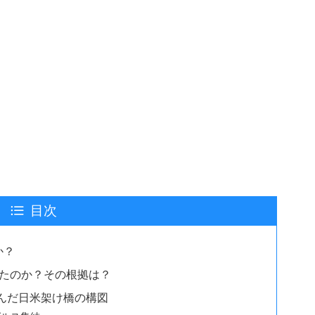
目次
か？
したのか？その根拠は？
谷が生んだ日米架け橋の構図