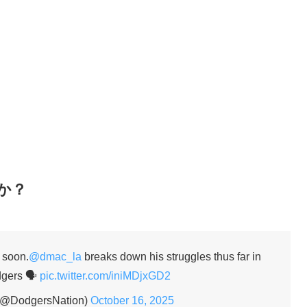
か？
 soon.
@dmac_la
breaks down his struggles thus far in
dgers 🗣️
pic.twitter.com/iniMDjxGD2
(@DodgersNation)
October 16, 2025