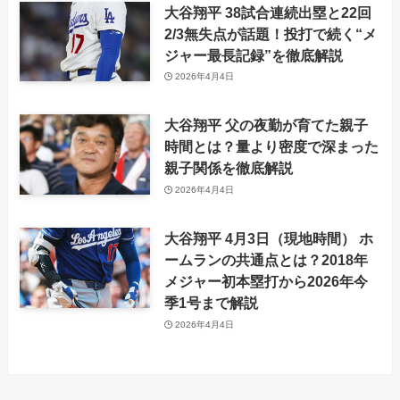
大谷翔平 38試合連続出塁と22回
2/3無失点が話題！投打で続く“メ
ジャー最長記録”を徹底解説
2026年4月4日
大谷翔平 父の夜勤が育てた親子
時間とは？量より密度で深まった
親子関係を徹底解説
2026年4月4日
大谷翔平 4月3日（現地時間） ホ
ームランの共通点とは？2018年
メジャー初本塁打から2026年今
季1号まで解説
2026年4月4日