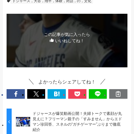
ドジャース，大谷，翔平，体験，対話，の，文化
この記事が気に入ったら
いいねしてね！
よかったらシェアしてね！
ドジャースが爆笑動画公開！夫婦トークで素顔が丸
見えに？フリーマン親子の「すみません」からエド
マン珍回答、スネルの“ガチゲーマー”ぶりまで徹底
紹介