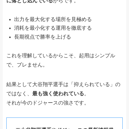
に落とし込んでいる
からです。
出力を最大化する場所を見極める
消耗を最小化する運用を徹底する
長期視点で勝率を上げる
これを理解しているからこそ、起用はシンプル
で、ブレません。
結果として大谷翔平選手は「抑えられている」の
ではなく、
最も強く使われている
。
それが今のドジャースの強さです。