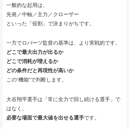
一般的な起用は、
先発／中軸／主力／クローザー
といった「役割」で決まりがちです。
一方でロバーツ監督の基準は、より実戦的です。
どこで最大出力が出るか
どこで消耗が増えるか
どの条件だと再現性が高いか
この“機能”で判断します。
大谷翔平選手は「常に全力で回し続ける選手」で
はなく、
必要な場面で最大値を出せる選手
です。