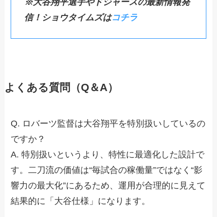
※大谷翔平選手やドジャースの最新情報発
信！ショウタイムズは
コチラ
よくある質問（Q＆A）
Q. ロバーツ監督は大谷翔平を特別扱いしているの
ですか？
A. 特別扱いというより、特性に最適化した設計で
す。二刀流の価値は“毎試合の稼働量”ではなく“影
響力の最大化”にあるため、運用が合理的に見えて
結果的に「大谷仕様」になります。