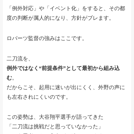
「例外対応」や「イベント化」をすると、その都
度の判断が属人的になり、方針がブレます。
ロバーツ監督の強みはここです。
二刀流を、
例外ではなく“前提条件”として最初から組み込
む
。
だからこそ、起用に迷いが出にくく、外野の声に
も左右されにくいのです。
この姿勢は、大谷翔平選手が語ってきた
「二刀流は挑戦だと思っていなかった」