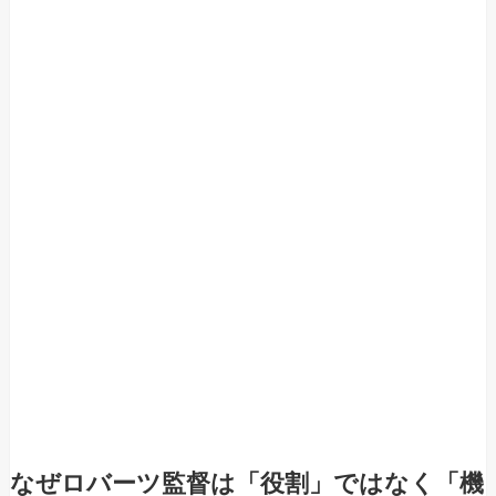
なぜロバーツ監督は「役割」ではなく「機