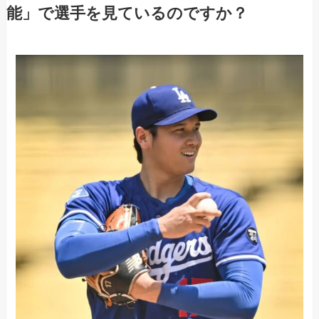
能」で選手を見ているのですか？