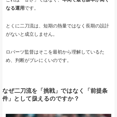
なる運用
です。
とくに二刀流は、短期の熱量ではなく長期の設計
がないと成立しません。
ロバーツ監督はそこを最初から理解しているた
め、判断がブレにくいのです。
なぜ二刀流を「挑戦」ではなく「前提条
件」として扱えるのですか？