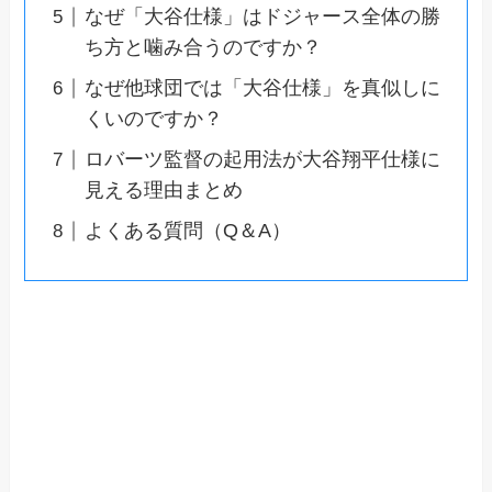
なぜ「大谷仕様」はドジャース全体の勝
ち方と噛み合うのですか？
なぜ他球団では「大谷仕様」を真似しに
くいのですか？
ロバーツ監督の起用法が大谷翔平仕様に
見える理由まとめ
よくある質問（Q＆A）