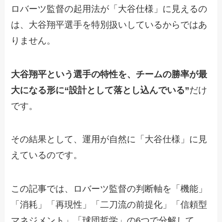
ロバーツ監督の起用法が「大谷仕様」に見えるの
は、大谷翔平選手を特別扱いしているからではあ
りません。
大谷翔平という選手の特性を、チームの勝率が最
大になる形に“設計として落とし込んでいる”
だけ
です。
その結果として、運用が自然に「大谷仕様」に見
えているのです。
この記事では、ロバーツ監督の判断軸を「機能」
「消耗」「再現性」「二刀流の前提化」「信頼型
マネジメント」「球団哲学」の6つで分解して、