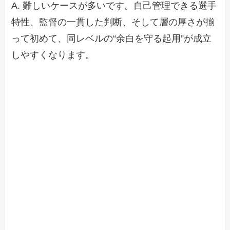
A. 難しいケースが多いです。自己管理できる選手
特性、監督の一貫した判断、そして層の厚さが揃
って初めて、同レベルの“余白を守る起用”が成立
しやすくなります。