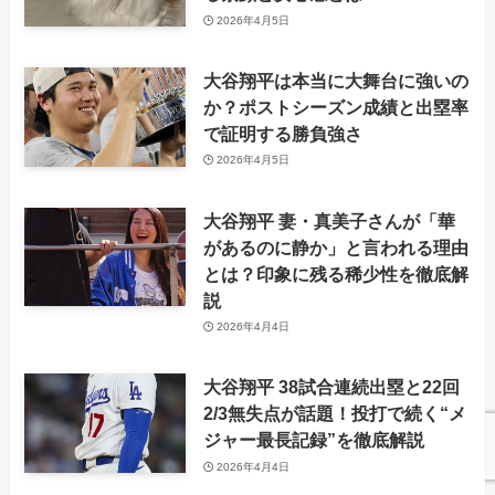
2026年4月5日
大谷翔平は本当に大舞台に強いの
か？ポストシーズン成績と出塁率
で証明する勝負強さ
2026年4月5日
大谷翔平 妻・真美子さんが「華
があるのに静か」と言われる理由
とは？印象に残る稀少性を徹底解
説
2026年4月4日
大谷翔平 38試合連続出塁と22回
2/3無失点が話題！投打で続く“メ
ジャー最長記録”を徹底解説
2026年4月4日