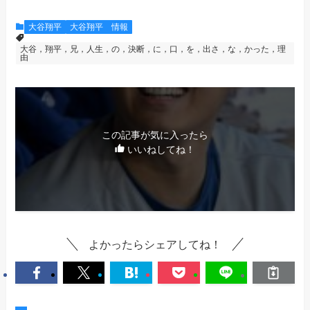
大谷翔平
大谷翔平 情報
大谷，翔平，兄，人生，の，決断，に，口，を，出さ，な，かった，理
由
この記事が気に入ったら
いいねしてね！
よかったらシェアしてね！