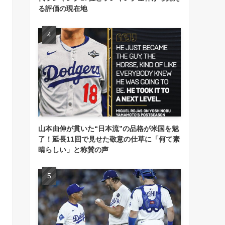
る評価の現在地
山本由伸が貫いた“日本流”の品格が米国を魅
了！延長11回で見せた敬意の仕草に「何て素
晴らしい」と称賛の声