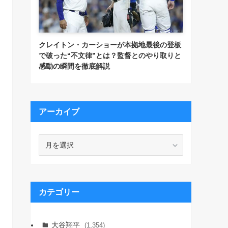
クレイトン・カーショーが本拠地最後の登板
で破った“不文律”とは？監督とのやり取りと
感動の瞬間を徹底解説
アーカイブ
ア
ー
カ
イ
ブ
カテゴリー
大谷翔平
(1,354)