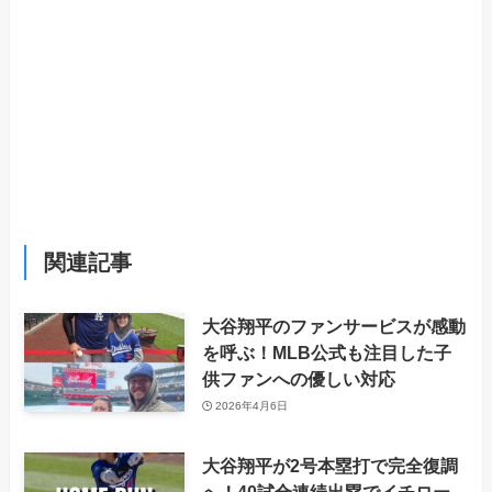
関連記事
大谷翔平のファンサービスが感動
を呼ぶ！MLB公式も注目した子
供ファンへの優しい対応
2026年4月6日
大谷翔平が2号本塁打で完全復調
へ！40試合連続出塁でイチロー