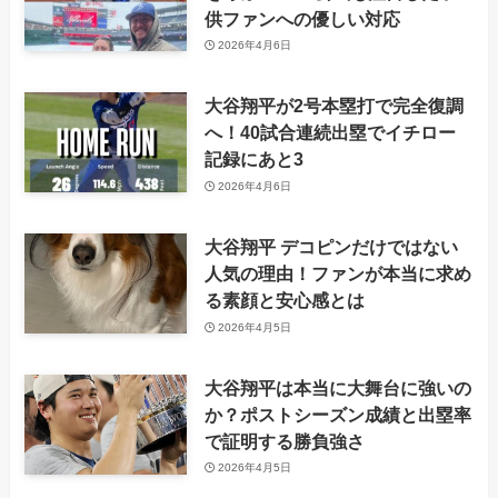
供ファンへの優しい対応
2026年4月6日
大谷翔平が2号本塁打で完全復調
へ！40試合連続出塁でイチロー
記録にあと3
2026年4月6日
大谷翔平 デコピンだけではない
人気の理由！ファンが本当に求め
る素顔と安心感とは
2026年4月5日
大谷翔平は本当に大舞台に強いの
か？ポストシーズン成績と出塁率
で証明する勝負強さ
2026年4月5日