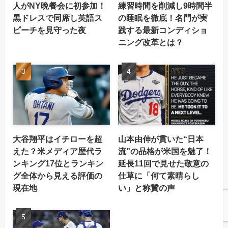
人がNY晩餐会に初参加！
練習時間を削減し9時間半
黒ドレスで同席し英語ス
の睡眠を徹底！名門が実
ピーチを見守った夜
践する最新コンディショ
ニング改革とは？
大谷翔平はイチローを超
山本由伸が貫いた“日本
えた？米メディア歴代ラ
流”の品格が米国を魅了！
ンキング17位とランキン
延長11回で見せた敬意の
グ全体から見える評価の
仕草に「何て素晴らし
現在地
い」と称賛の声