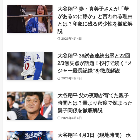
大谷翔平 妻・真美子さんが「華
があるのに静か」と言われる理由
とは？印象に残る稀少性を徹底解
説
2026年4月4日
大谷翔平 38試合連続出塁と22回
2/3無失点が話題！投打で続く“メ
ジャー最長記録”を徹底解説
2026年4月4日
大谷翔平 父の夜勤が育てた親子
時間とは？量より密度で深まった
親子関係を徹底解説
2026年4月4日
大谷翔平 4月3日（現地時間） ホ