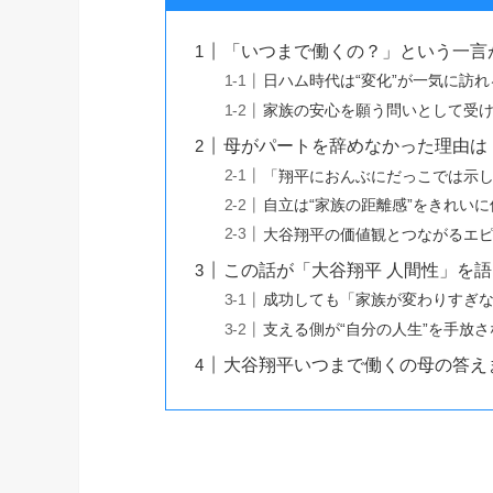
「いつまで働くの？」という一言
日ハム時代は“変化”が一気に訪
家族の安心を願う問いとして受
母がパートを辞めなかった理由は
「翔平におんぶにだっこでは示
自立は“家族の距離感”をきれい
大谷翔平の価値観とつながるエ
この話が「大谷翔平 人間性」を
成功しても「家族が変わりすぎ
支える側が“自分の人生”を手放
大谷翔平いつまで働くの母の答え