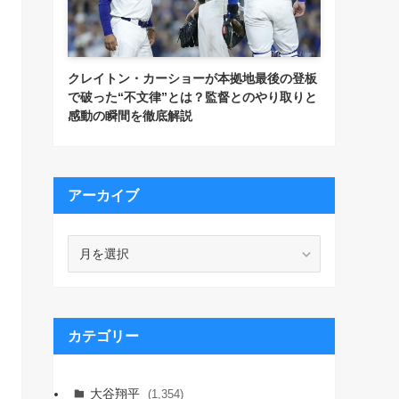
クレイトン・カーショーが本拠地最後の登板
で破った“不文律”とは？監督とのやり取りと
感動の瞬間を徹底解説
アーカイブ
ア
ー
カ
イ
ブ
カテゴリー
大谷翔平
(1,354)