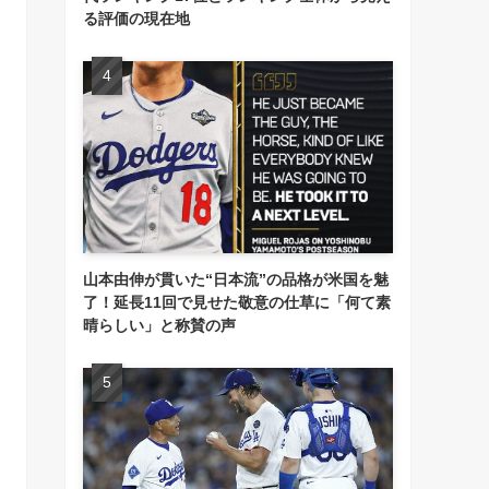
る評価の現在地
山本由伸が貫いた“日本流”の品格が米国を魅
了！延長11回で見せた敬意の仕草に「何て素
晴らしい」と称賛の声