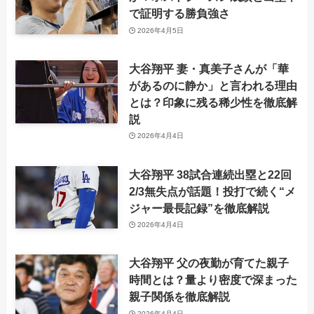
で証明する勝負強さ
2026年4月5日
大谷翔平 妻・真美子さんが「華
があるのに静か」と言われる理由
とは？印象に残る稀少性を徹底解
説
2026年4月4日
大谷翔平 38試合連続出塁と22回
2/3無失点が話題！投打で続く“メ
ジャー最長記録”を徹底解説
2026年4月4日
大谷翔平 父の夜勤が育てた親子
時間とは？量より密度で深まった
親子関係を徹底解説
2026年4月4日