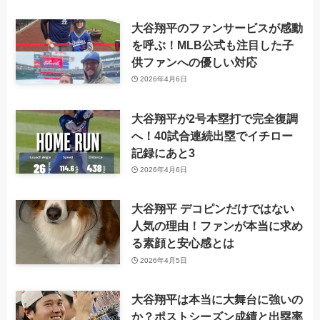
大谷翔平のファンサービスが感動
を呼ぶ！MLB公式も注目した子
供ファンへの優しい対応
2026年4月6日
大谷翔平が2号本塁打で完全復調
へ！40試合連続出塁でイチロー
記録にあと3
2026年4月6日
大谷翔平 デコピンだけではない
人気の理由！ファンが本当に求め
る素顔と安心感とは
2026年4月5日
大谷翔平は本当に大舞台に強いの
か？ポストシーズン成績と出塁率