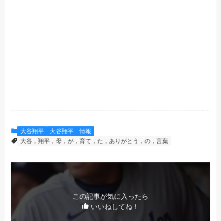
大谷翔平
大谷翔平 情報
大谷，翔平，母，が，育て，た，ありがとう，の，言葉
この記事が気に入ったら
いいねしてね！