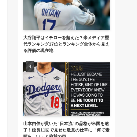
大谷翔平はイチローを超えた？米メディア歴
代ランキング17位とランキング全体から見え
る評価の現在地
山本由伸が貫いた“日本流”の品格が米国を魅
了！延長11回で見せた敬意の仕草に「何て素
晴らしい」と称賛の声