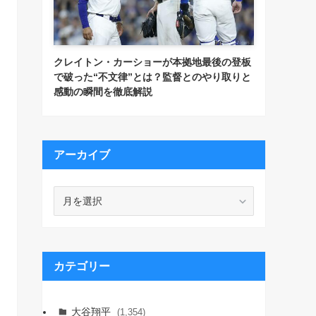
クレイトン・カーショーが本拠地最後の登板
で破った“不文律”とは？監督とのやり取りと
感動の瞬間を徹底解説
アーカイブ
ア
ー
カ
イ
ブ
カテゴリー
大谷翔平
(1,354)