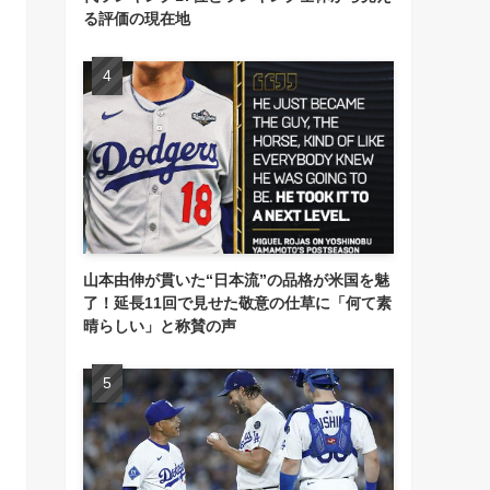
る評価の現在地
山本由伸が貫いた“日本流”の品格が米国を魅
了！延長11回で見せた敬意の仕草に「何て素
晴らしい」と称賛の声