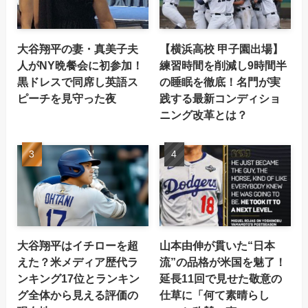
大谷翔平の妻・真美子夫
【横浜高校 甲子園出場】
人がNY晩餐会に初参加！
練習時間を削減し9時間半
黒ドレスで同席し英語ス
の睡眠を徹底！名門が実
ピーチを見守った夜
践する最新コンディショ
ニング改革とは？
大谷翔平はイチローを超
山本由伸が貫いた“日本
えた？米メディア歴代ラ
流”の品格が米国を魅了！
ンキング17位とランキン
延長11回で見せた敬意の
グ全体から見える評価の
仕草に「何て素晴らし