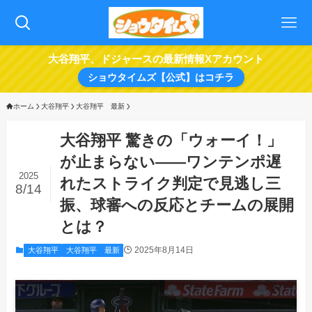
大谷翔平、ドジャースの最新情報Xアカウント
ショウタイムズ【公式】はコチラ
ホーム
大谷翔平
大谷翔平 最新
大谷翔平 驚きの「ウォーイ！」
が止まらない――ワンテンポ遅
2025
れたストライク判定で見逃し三
8/14
振、球審への反応とチームの展開
とは？
2025年8月14日
大谷翔平
大谷翔平 最新