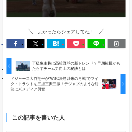
よかったらシェアしてね！
下級生主将は高校野球の新トレンド？早期抜擢がも
たらすチーム力向上の秘訣とは
ドジャース大谷翔平が“WBC決勝以来の再戦”でマイ
ク・トラウトを三振三振三振！デジャブのような対
決に米メディア興奮
この記事を書いた人