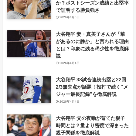
か？ポストシーズン成績と出塁率
で証明する勝負強さ
2026年4月5日
大谷翔平 妻・真美子さんが「華
があるのに静か」と言われる理由
とは？印象に残る稀少性を徹底解
説
2026年4月4日
大谷翔平 38試合連続出塁と22回
2/3無失点が話題！投打で続く“メ
ジャー最長記録”を徹底解説
2026年4月4日
大谷翔平 父の夜勤が育てた親子
時間とは？量より密度で深まった
親子関係を徹底解説