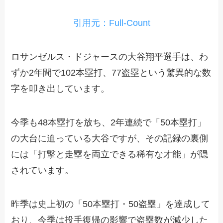
引用元：Full-Count
ロサンゼルス・ドジャースの大谷翔平選手は、わ
ずか2年間で102本塁打、77盗塁という驚異的な数
字を叩き出しています。
今季も48本塁打を放ち、2年連続で「50本塁打」
の大台に迫っている大谷ですが、その記録の裏側
には「打撃と走塁を両立できる稀有な才能」が隠
されています。
昨季は史上初の「50本塁打・50盗塁」を達成して
おり、今季は投手復帰の影響で盗塁数が減少した