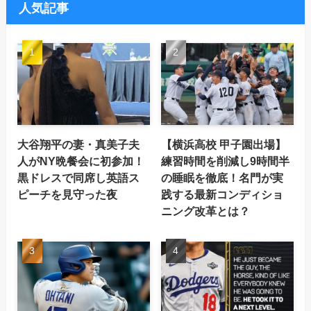
人気記事
大谷翔平の妻・真美子夫
【横浜高校 甲子園出場】
人がNY晩餐会に初参加！
練習時間を削減し9時間半
黒ドレスで同席し英語ス
の睡眠を徹底！名門が実
ピーチを見守った夜
践する最新コンディショ
ニング改革とは？