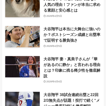
人気の理由！ファンが本当に求め
る素顔と安心感とは
2026年4月5日
大谷翔平は本当に大舞台に強いの
か？ポストシーズン成績と出塁率
で証明する勝負強さ
2026年4月5日
大谷翔平 妻・真美子さんが「華
があるのに静か」と言われる理由
とは？印象に残る稀少性を徹底解
説
2026年4月4日
大谷翔平 38試合連続出塁と22回
2/3無失点が話題！投打で続く“メ
ジャー最長記録”を徹底解説