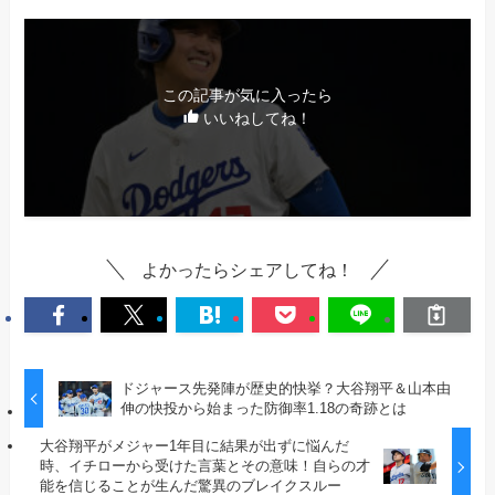
この記事が気に入ったら
いいねしてね！
よかったらシェアしてね！
ドジャース先発陣が歴史的快挙？大谷翔平＆山本由
伸の快投から始まった防御率1.18の奇跡とは
大谷翔平がメジャー1年目に結果が出ずに悩んだ
時、イチローから受けた言葉とその意味！自らの才
能を信じることが生んだ驚異のブレイクスルー