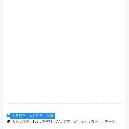
大谷翔平
大谷翔平 最新
大谷，翔平，102，本塁打，77，盗塁，が，示す，異次元，データ